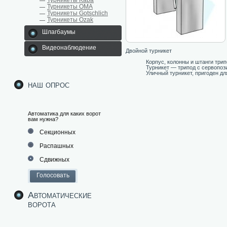
Турникеты Kaba
Турникеты ОМА
Турникеты Gotschlich
Турникеты Ozak
Шлагбаумы
Видеонаблюдение
Двойной турникет
Корпус, колонны и штанги три
Турникет — трипод с сервопо
Уличный турникет, пригоден дл
наш опрос
Автоматика для каких ворот
вам нужна?
Секционных
Распашных
Сдвижных
Автоматические
ворота