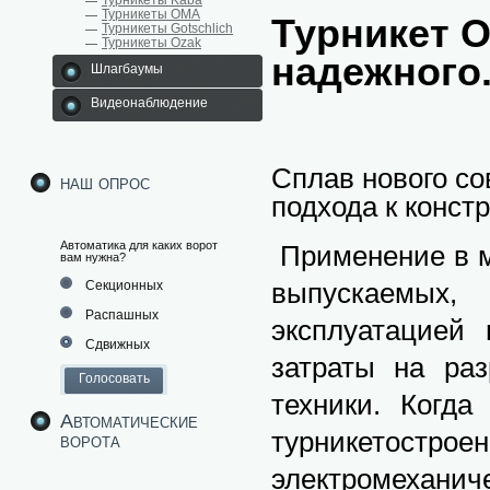
Турникеты Kaba
Турникеты ОМА
Турникет
Турникеты Gotschlich
Турникеты Ozak
надежного
Шлагбаумы
Видеонаблюдение
Сплав нового со
наш опрос
подхода к конст
Автоматика для каких ворот
Применение в м
вам нужна?
выпускаемых,
Секционных
Распашных
эксплуатацией
Сдвижных
затраты на раз
техники. Когда
Автоматические
турникетострое
ворота
электромеханич