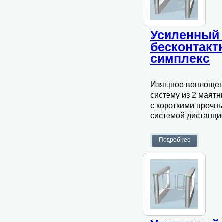
Усиленный 
бесконтак
симплекс
Изящное воплощени
систему из 2 маят
с короткими прочн
системой дистанци