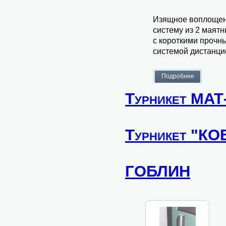
Изящное воплощени
систему из 2 маят
с короткими прочн
системой дистанци
Турникет МА
Турникет "К
ГОБЛИН