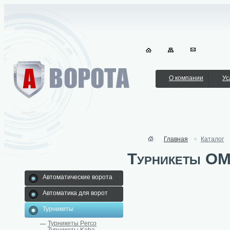
О компании
Ус
Главная
Каталог
Турникеты О
Автоматические ворота
Автоматика для ворот
Турникеты
Турникеты Perco