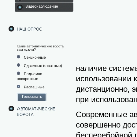
Видеонаблюдение
наш опрос
Какие автоматические ворота
вам нужны?
Секционные
Сдвижные (откатные)
наличие системы
Подъемно-
использовании 
поворотные
дистанционно, э
Распашные
при использован
Автоматические
Современные ав
ворота
совершенно дост
бесперебойной р