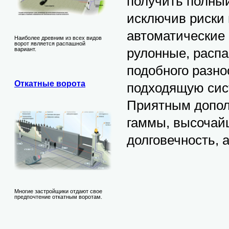
получить полный
исключив риски 
автоматические
Наиболее древним из всех видов
ворот является распашной
рулонные, распа
вариант.
подобного разно
Откатные ворота
подходящую сист
Приятным допол
гаммы, высочай
долговечность, 
Многие застройщики отдают свое
предпочтение откатным воротам.