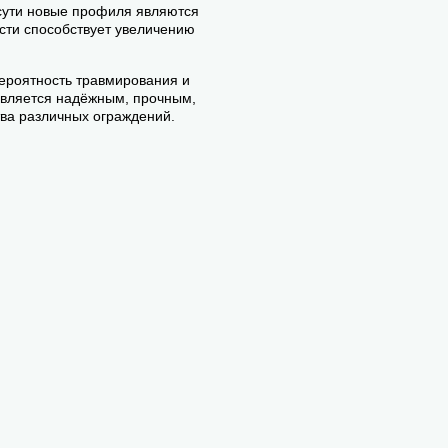
-сути новые профиля являются
ости способствует увеличению
вероятность травмирования и
является надёжным, прочным,
ва различных ограждений.