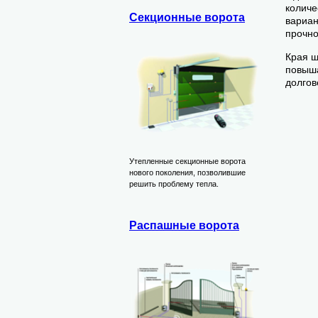
количе
Секционные ворота
вариан
прочно
Края ш
повыша
долгов
Утепленные секционные ворота
нового поколения, позволившие
решить проблему тепла.
Распашные ворота