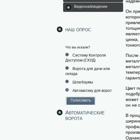
надёжн
Видеонаблюдение
Он пре
которо
привле
толщин
наш опрос
являет
цинка,
тонког
Что вы искали?
После 
Систему Контроля
Доступом (СКУД)
металл
металл
Ворота для дачи или
темпер
склада
гарант
Шлагбаумы
Цвет п
Автоматику для ворот
подобр
может 
он не 
Автоматические
В проц
ворота
ширины
профил
произв
Однако