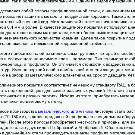
ыми, так и более привлекательными. Одним из видов ограждений 
дставляет собой полосы профилированной стали, с нанесением м
е позволяет защитить металл от воздействия коррозии. Также это 
кательный внешний вид. Металлический штакетник изготавливают и
ой 0,4 мм и более. В качестве защитного покрытия используют цин
ся достаточно новым материалом, имеет более высокие защитные 
 и незначительного количества кремния. Далее такое покрытие под
о слоя окислов, с повышенной коррозионной стойкостью.
этого наноситься слой из специальных грунтовок, который способс
а и следующего наносимого слоя – полимера. Тип полимера такой 
очерепицы и профлиста. Он отличается стойкости к воздействию в
атур. Именно верхний слой в наибольшей степени защищает металл
ию на забор из металлического штакетника на срок от двадцати лет
олимерного покрытия соответствует немецкому стандарту RAL, а б
ать подходящий цвет для самых различных условий. Но стоит знать
отличаться в разных партиях. Исходя из этого, приобретать матери
отличался по цветовому оттенку.
ессе производства
металлического штакетника
листовую сталь рас
 (70-150мм), в далее придают ей профиль на специальном обору
ей. После этого полосы приобретают жесткость и пригодны для эк
одили только двух видов П-образный и М-образный. Оба этих вида
 в дальнейшем стали производить варианты профиля металлическ