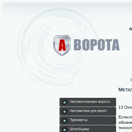
Метал
Автоматические ворота
13 Окт
Автоматика для ворот
Естест
Турникеты
обозна
технол
Шлагбаумы