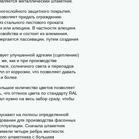
является металлический штакетник.
ногослойного защитного покрытия,
позволяет придать ограждению
з стального листового проката
к или алюцинк. В частности алюцинк
свойства и состоит из алюминия,
вергается пассивации, путем создания
твует улучшенной адгезии (сцеплению)
же, как и при производстве
лаги, солнечного света и перепадов
 от коррозии, что позволяет давать
 и более.
ольшое количество цветов позволяет
, что оттенок цвета по стандарту RAL
ал нужно на весь забор сразу, чтобы
пускают на полосы определенной
довании для производства фасонных
сплуатации. Сначала штакетник
 имели четыре ребра жесткости.
ого штакетника с большим